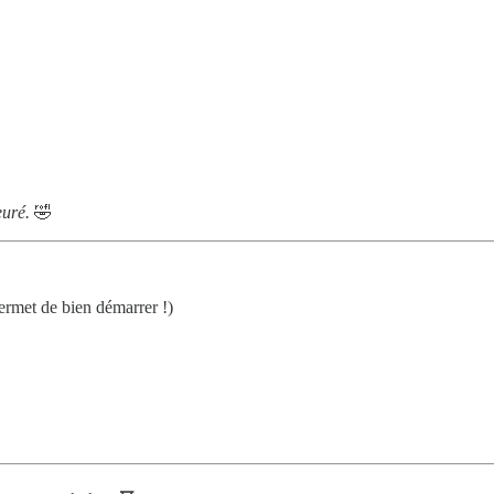
euré.
🤣
ermet de bien démarrer !)