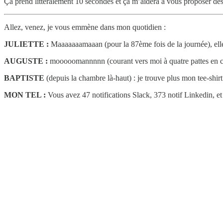
Ça prend littéralement 10 secondes et ça m’aidera à vous proposer de
Allez, venez, je vous emmène dans mon quotidien :
JULIETTE :
Maaaaaaamaaan (pour la 87ème fois de la journée), elle
AUGUSTE :
mooooomannnnn (courant vers moi à quatre pattes en ch
BAPTISTE
(depuis la chambre là-haut) : je trouve plus mon tee-shirt
MON TEL :
Vous avez 47 notifications Slack, 373 notif Linkedin, et 