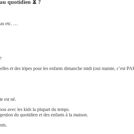
 au quotidien ⏳ ?
pas etc. …
e
lles et des tripes pour les enfants dimanche midi (oui mamie, c’est P
e est né.
unou avec les kids la plupart du temps.
estion du quotidien et des enfants à la maison.
nts.