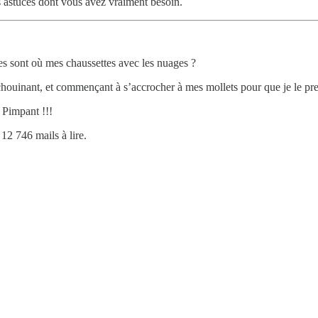
s astuces dont vous avez vraiment besoin.
s sont où mes chaussettes avec les nuages ?
ouinant, et commençant à s’accrocher à mes mollets pour que je le pre
 Pimpant !!!
12 746 mails à lire.