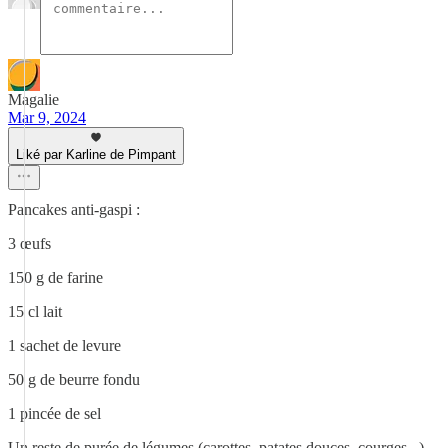
Magalie
Mar 9, 2024
Liké par Karline de Pimpant
Pancakes anti-gaspi :
3 œufs
150 g de farine
15 cl lait
1 sachet de levure
50 g de beurre fondu
1 pincée de sel
Un reste de purée de légumes (carottes, patates douces, courges...)