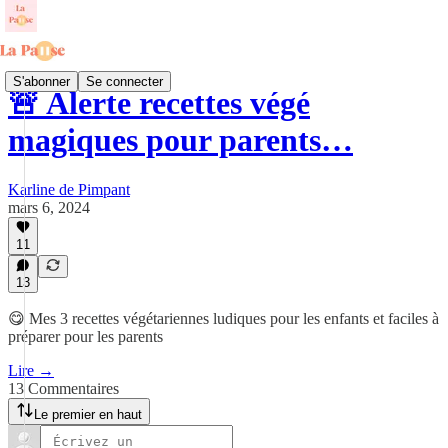
S'abonner
Se connecter
🚨 Alerte recettes végé
magiques pour parents…
Karline de Pimpant
mars 6, 2024
11
13
😋 Mes 3 recettes végétariennes ludiques pour les enfants et faciles à
préparer pour les parents
Lire →
13 Commentaires
Le premier en haut