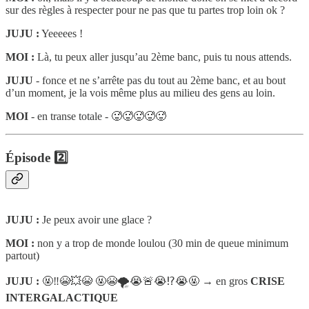
sur des règles à respecter pour ne pas que tu partes trop loin ok ?
JUJU :
Yeeeees !
MOI :
Là, tu peux aller jusqu’au 2ème banc, puis tu nous attends.
JUJU
- fonce et ne s’arrête pas du tout au 2ème banc, et au bout
d’un moment, je la vois même plus au milieu des gens au loin.
MOI
- en transe totale - 🥵🥵🥵🥵🥵
Épisode 2️⃣
JUJU :
Je peux avoir une glace ?
MOI :
non y a trop de monde loulou (30 min de queue minimum
partout)
JUJU :
🤬‼️😭💥😭 🤬😭🌪😭🚨😭⁉️😭🤬 → en gros
CRISE
INTERGALACTIQUE