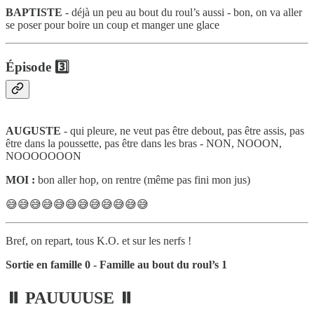
BAPTISTE
- déjà un peu au bout du roul’s aussi - bon, on va aller
se poser pour boire un coup et manger une glace
Épisode 3️⃣
AUGUSTE
- qui pleure, ne veut pas être debout, pas être assis, pas
être dans la poussette, pas être dans les bras - NON, NOOON,
NOOOOOOON
MOI :
bon aller hop, on rentre (même pas fini mon jus)
😅😅😅😅😅😅😅😅😅😅😅😅
Bref, on repart, tous K.O. et sur les nerfs !
Sortie en famille 0 - Famille au bout du roul’s 1
⏸ PAUUUUSE ⏸